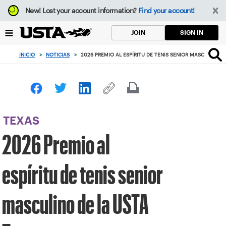
Enfoque
New!
Lost your account information?
Find your account!
desde
el
SIGN IN
JOIN
botón
de
INICIO
>
NOTICIAS
>
2026 PREMIO AL ESPÍRITU DE TENIS SENIOR MASCULINO D
volver
al
principio
TEXAS
2026 Premio al
espíritu de tenis senior
masculino de la USTA