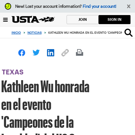
Enfoque
New!
Lost your account information?
Find your account!
desde
el
SIGN IN
JOIN
botón
de
INICIO
>
NOTICIAS
>
KATHLEEN WU HONRADA EN EL EVENTO 'CAMPEONES DE LA
volver
al
principio
TEXAS
Kathleen Wu honrada
en el evento
'Campeones de la