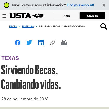
Enfoque
New!
Lost your account information?
Find your account!
desde
el
SIGN IN
JOIN
botón
de
INICIO
>
NOTICIAS
>
SIRVIENDO BECAS. CAMBIANDO VIDAS.
volver
al
principio
TEXAS
Sirviendo Becas.
Cambiando vidas.
28 de noviembre de 2023