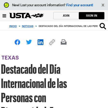
Enfoque
New!
Lost your account information?
Find your account!
desde
el
SIGN IN
JOIN
botón
de
INICIO
>
NOTICIAS
>
DESTACADO DEL DÍA INTERNACIONAL DE LAS PERSONAS C
volver
al
principio
TEXAS
Destacado del Día
Internacional de las
Personas con