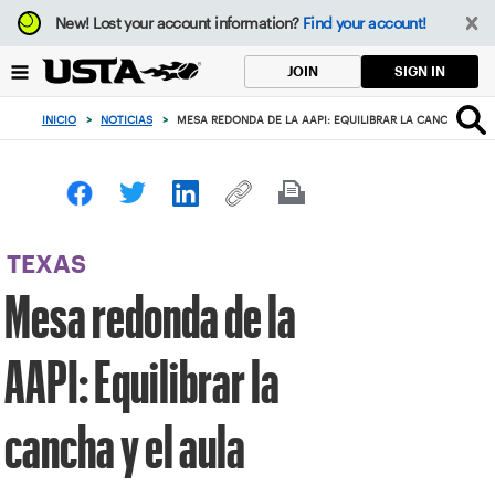
Enfoque
New!
Lost your account information?
Find your account!
desde
el
SIGN IN
JOIN
botón
de
INICIO
>
NOTICIAS
>
MESA REDONDA DE LA AAPI: EQUILIBRAR LA CANCHA Y EL
volver
al
principio
TEXAS
Mesa redonda de la
AAPI: Equilibrar la
cancha y el aula