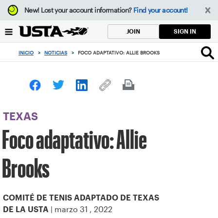
Enfoque
New!
Lost your account information?
Find your account!
desde
el
SIGN IN
JOIN
botón
de
INICIO
>
NOTICIAS
>
FOCO ADAPTATIVO: ALLIE BROOKS
volver
al
principio
TEXAS
Foco adaptativo: Allie
Brooks
COMITÉ DE TENIS ADAPTADO DE TEXAS
| marzo 31 , 2022
DE LA USTA