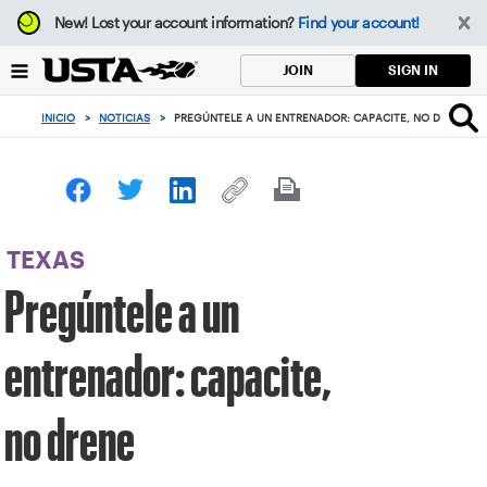
Enfoque
New!
Lost your account information?
Find your account!
desde
el
SIGN IN
JOIN
botón
de
INICIO
>
NOTICIAS
>
PREGÚNTELE A UN ENTRENADOR: CAPACITE, NO DRENE
volver
al
principio
TEXAS
Pregúntele a un
entrenador: capacite,
no drene