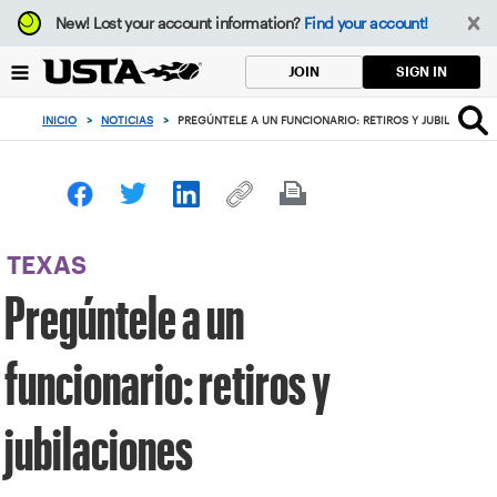
Enfoque
New!
Lost your account information?
Find your account!
desde
el
SIGN IN
JOIN
botón
de
INICIO
>
NOTICIAS
>
PREGÚNTELE A UN FUNCIONARIO: RETIROS Y JUBILACIONE
volver
al
principio
TEXAS
Pregúntele a un
funcionario: retiros y
jubilaciones