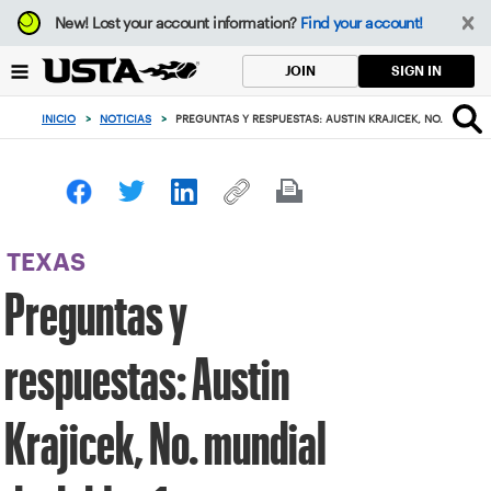
Enfoque
New!
Lost your account information?
Find your account!
desde
el
SIGN IN
JOIN
botón
de
INICIO
>
NOTICIAS
>
PREGUNTAS Y RESPUESTAS: AUSTIN KRAJICEK, NO. MUNDIA
volver
al
principio
TEXAS
Preguntas y
respuestas: Austin
Krajicek, No. mundial