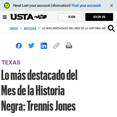
Enfoque
New!
Lost your account information?
Find your account!
desde
el
SIGN IN
JOIN
botón
de
INICIO
>
NOTICIAS
>
LO MÁS DESTACADO DEL MES DE LA HISTORIA NEGRA: TRE
volver
al
principio
TEXAS
Lo más destacado del
Mes de la Historia
Negra: Trennis Jones