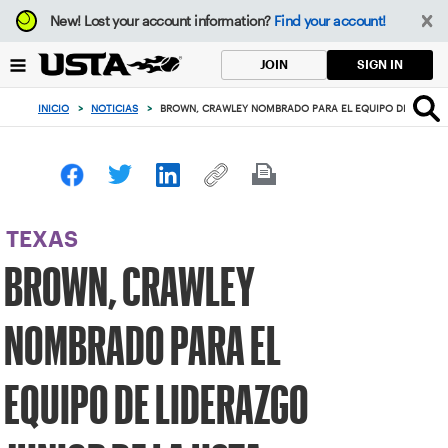
Enfoque
New!
Lost your account information?
Find your account!
desde
el
SIGN IN
JOIN
botón
de
INICIO
>
NOTICIAS
>
BROWN, CRAWLEY NOMBRADO PARA EL EQUIPO DE LIDERAZ
volver
al
principio
TEXAS
BROWN, CRAWLEY
NOMBRADO PARA EL
EQUIPO DE LIDERAZGO