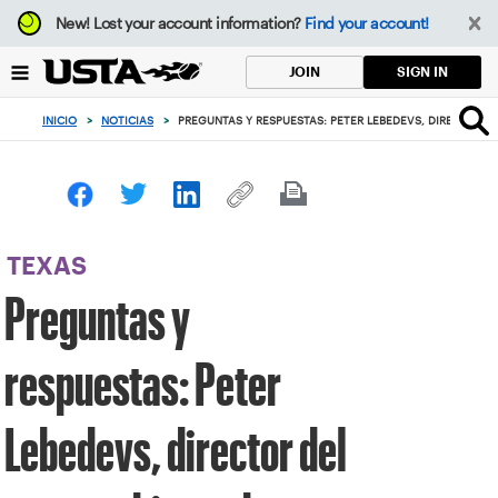
Enfoque
New!
Lost your account information?
Find your account!
desde
el
SIGN IN
JOIN
botón
de
INICIO
>
NOTICIAS
>
PREGUNTAS Y RESPUESTAS: PETER LEBEDEVS, DIRECTOR D
volver
al
principio
TEXAS
Preguntas y
respuestas: Peter
Lebedevs, director del