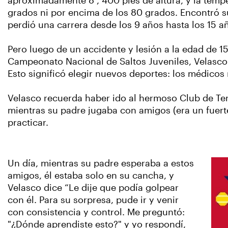
aproximadamente 8 , 400 pies de altura, y la temp
grados ni por encima de los 80 grados. Encontró s
perdió una carrera desde los 9 años hasta los 15 a
Pero luego de un accidente y lesión a la edad de 1
Campeonato Nacional de Saltos Juveniles, Velasco 
Esto significó elegir nuevos deportes: los médicos
Velasco recuerda haber ido al hermoso Club de T
mientras su padre jugaba con amigos (era un fuerte
practicar.
Un día, mientras su padre esperaba a estos
amigos, él estaba solo en su cancha, y
Velasco dice “Le dije que podía golpear
con él. Para su sorpresa, pude ir y venir
con consistencia y control. Me preguntó:
"¿Dónde aprendiste esto?" y yo respondí,