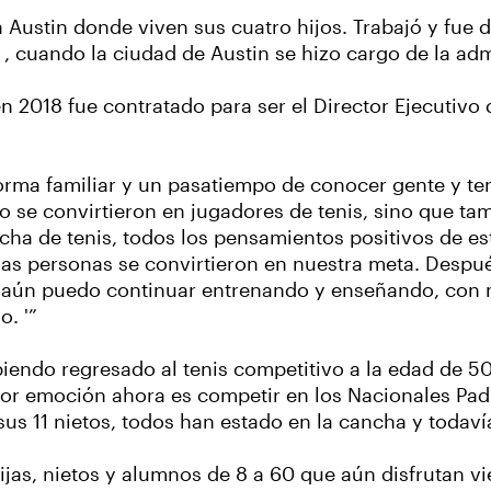
 a Austin donde viven sus cuatro hijos. Trabajó y fue
 , cuando la ciudad de Austin se hizo cargo de la adm
 2018 fue contratado para ser el Director Ejecutivo 
 forma familiar y un pasatiempo de conocer gente y t
o se convirtieron en jugadores de tenis, sino que ta
ha de tenis, todos los pensamientos positivos de es
 las personas se convirtieron en nuestra meta. Desp
ue aún puedo continuar entrenando y enseñando, con
o. '”
ndo regresado al tenis competitivo a la edad de 50 ,
yor emoción ahora es competir en los Nacionales Padre
us 11 nietos, todos han estado en la cancha y todav
jas, nietos y alumnos de 8 a 60 que aún disfrutan vie