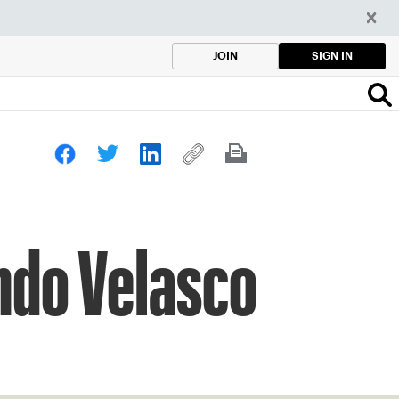
SIGN IN
JOIN
ndo Velasco