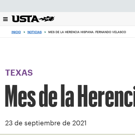
Enfoque
desde
el
botón
de
INICIO
>
NOTICIAS
>
MES DE LA HERENCIA HISPANA: FERNANDO VELASCO
volver
al
principio
TEXAS
Mes de la Herenc
23 de septiembre de 2021