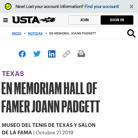
Enfoque
New!
Lost your account information?
Find your account!
desde
el
SIGN IN
JOIN
botón
de
INICIO
>
NOTICIAS
>
EN MEMORIA: JOANN PADGETT
volver
al
principio
TEXAS
EN MEMORIAM HALL OF
FAMER JOANN PADGETT
MUSEO DEL TENIS DE TEXAS Y SALÓN
| Octubre 21 2019
DE LA FAMA