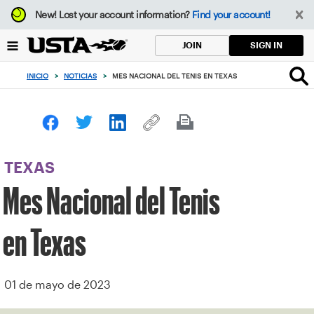
Enfoque
New!
Lost your account information?
Find your account!
desde
el
SIGN IN
JOIN
botón
de
INICIO
>
NOTICIAS
>
MES NACIONAL DEL TENIS EN TEXAS
volver
al
principio
TEXAS
Mes Nacional del Tenis
en Texas
01 de mayo de 2023