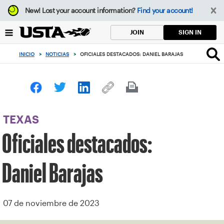
Enfoque
New!
Lost your account information?
Find your account!
desde
el
SIGN IN
JOIN
botón
de
INICIO
>
NOTICIAS
>
OFICIALES DESTACADOS: DANIEL BARAJAS
volver
al
principio
TEXAS
Oficiales destacados:
Daniel Barajas
07 de noviembre de 2023