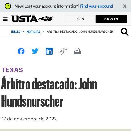
Enfoque
New!
Lost your account information?
Find your account!
desde
el
SIGN IN
JOIN
botón
de
INICIO
>
NOTICIAS
>
ÁRBITRO DESTACADO: JOHN HUNDSNURSCHER
volver
al
principio
TEXAS
Árbitro destacado: John
Hundsnurscher
17 de noviembre de 2022