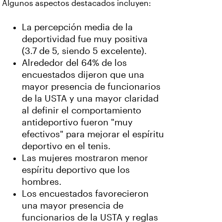
Algunos aspectos destacados incluyen:
La percepción media de la
deportividad fue muy positiva
(3.7 de 5, siendo 5 excelente).
Alrededor del 64% de los
encuestados dijeron que una
mayor presencia de funcionarios
de la USTA y una mayor claridad
al definir el comportamiento
antideportivo fueron "muy
efectivos" para mejorar el espíritu
deportivo en el tenis.
Las mujeres mostraron menor
espíritu deportivo que los
hombres.
Los encuestados favorecieron
una mayor presencia de
funcionarios de la USTA y reglas