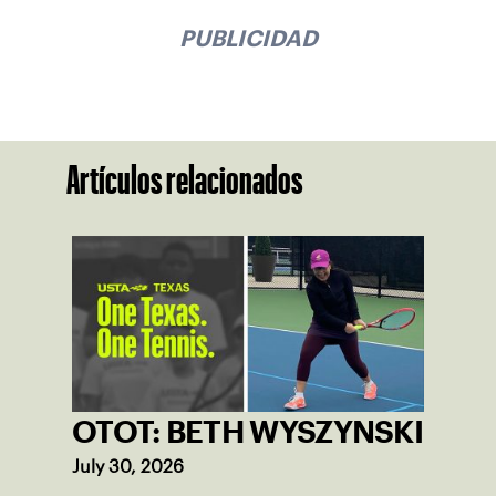
PUBLICIDAD
Artículos relacionados
OTOT: BETH WYSZYNSKI
July 30, 2026