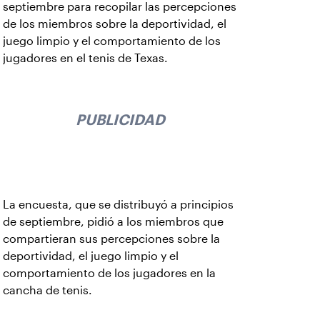
septiembre para recopilar las percepciones
de los miembros sobre la deportividad, el
juego limpio y el comportamiento de los
jugadores en el tenis de Texas.
PUBLICIDAD
La encuesta, que se distribuyó a principios
de septiembre, pidió a los miembros que
compartieran sus percepciones sobre la
deportividad, el juego limpio y el
comportamiento de los jugadores en la
cancha de tenis.