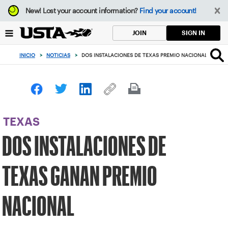
Enfoque
New!
Lost your account information?
Find your account!
desde
el
SIGN IN
JOIN
botón
de
INICIO
>
NOTICIAS
>
DOS INSTALACIONES DE TEXAS PREMIO NACIONAL WIN
volver
al
principio
TEXAS
DOS INSTALACIONES DE
TEXAS GANAN PREMIO
NACIONAL