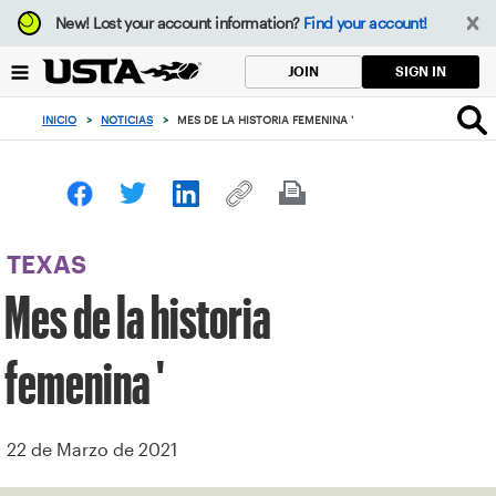
Enfoque
New!
Lost your account information?
Find your account!
desde
el
SIGN IN
JOIN
botón
de
INICIO
>
NOTICIAS
>
MES DE LA HISTORIA FEMENINA '
volver
al
principio
TEXAS
Mes de la historia
femenina '
22 de Marzo de 2021