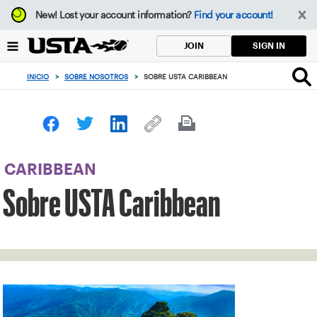
Enfoque
New!
Lost your account information?
Find your account!
desde
el
SIGN IN
JOIN
botón
de
INICIO
>
SOBRE NOSOTROS
>
SOBRE USTA CARIBBEAN
volver
al
principio
CARIBBEAN
Sobre USTA Caribbean