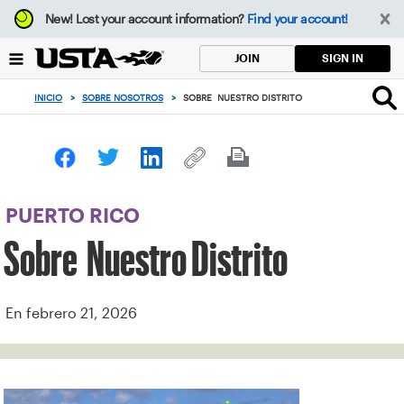
Enfoque
New!
Lost your account information?
Find your account!
desde
el
SIGN IN
JOIN
botón
de
INICIO
>
SOBRE NOSOTROS
>
SOBRE NUESTRO DISTRITO
volver
al
principio
PUERTO RICO
Sobre Nuestro Distrito
En febrero 21, 2026