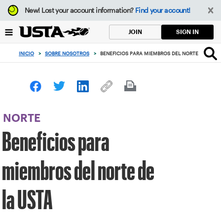
Enfoque
New!
Lost your account information?
Find your account!
desde
el
SIGN IN
JOIN
botón
de
INICIO
>
SOBRE NOSOTROS
>
BENEFICIOS PARA MIEMBROS DEL NORTE DE LA U
volver
al
principio
NORTE
Beneficios para
miembros del norte de
la USTA