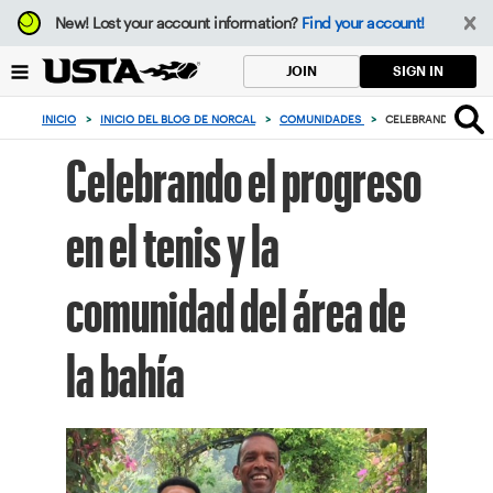
Enfoque
New!
Lost your account information?
Find your account!
desde
el
SIGN IN
JOIN
botón
de
INICIO
>
INICIO DEL BLOG DE NORCAL
>
COMUNIDADES
>
CELEBRANDO EL PRO
volver
al
Celebrando el progreso
principio
en el tenis y la
comunidad del área de
la bahía