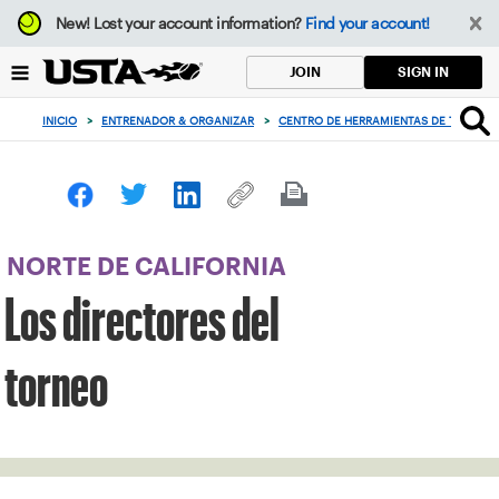
Enfoque
New!
Lost your account information?
Find your account!
desde
el
SIGN IN
JOIN
botón
de
INICIO
>
ENTRENADOR & ORGANIZAR
>
CENTRO DE HERRAMIENTAS DE TENIS
>
volver
al
principio
NORTE DE CALIFORNIA
Los directores del
torneo