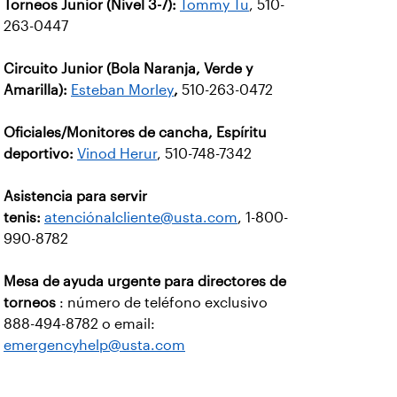
Torneos Junior (Nivel 3-7):
Tommy Tu
, 510-
263-0447
Circuito Junior (Bola Naranja, Verde y
Amarilla):
Esteban Morley
,
510-263-0472
Oficiales/Monitores de cancha, Espíritu
deportivo:
Vinod Herur
, 510-748-7342
Asistencia para servir
tenis:
atenciónalcliente@usta.com
, 1-800-
990-8782
Mesa de ayuda urgente para directores de
torneos
: número de teléfono exclusivo
888-494-8782 o email:
emergencyhelp@usta.com