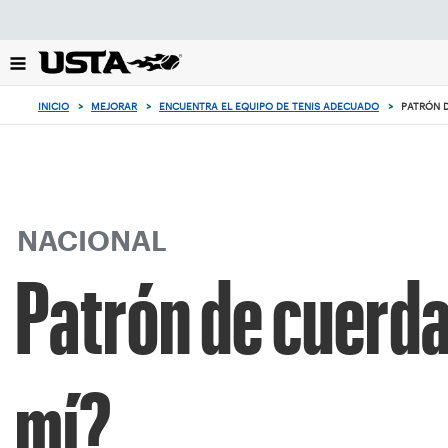
Enfoque
desde
el
botón
de
INICIO
>
MEJORAR
>
ENCUENTRA EL EQUIPO DE TENIS ADECUADO
>
PATRÓN D
volver
al
principio
NACIONAL
Patrón de cuerda
mí?