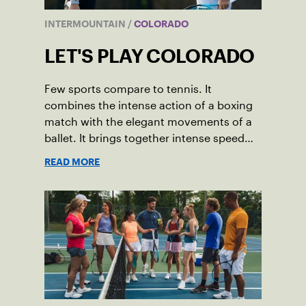
INTERMOUNTAIN
/
COLORADO
LET'S PLAY COLORADO
Few sports compare to tennis. It
combines the intense action of a boxing
match with the elegant movements of a
ballet. It brings together intense speed
and precise movement in shocking ways.
READ MORE
And it allows us to enjoy a game while
also getting an incredibly healthy
workout.