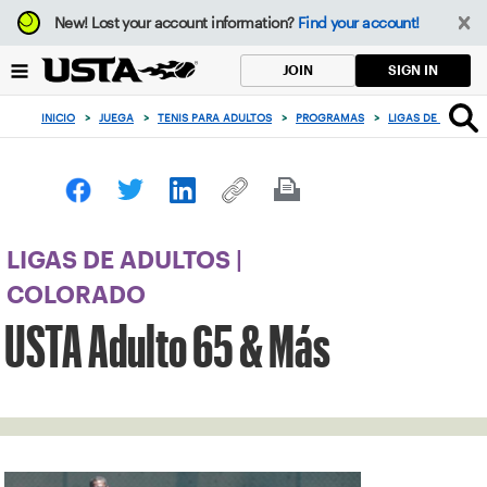
Enfoque
New!
Lost your account information?
Find your account!
desde
el
SIGN IN
JOIN
botón
de
INICIO
>
JUEGA
>
TENIS PARA ADULTOS
>
PROGRAMAS
>
LIGAS DE ADULTO
volver
al
principio
LIGAS DE ADULTOS |
COLORADO
USTA Adulto 65 & Más