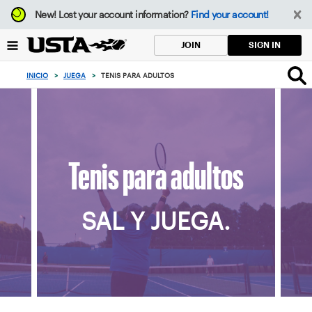
Enfoque
New!
Lost your account information?
Find your account!
desde
el
SIGN IN
JOIN
botón
de
INICIO
>
JUEGA
>
TENIS PARA ADULTOS
volver
al
principio
Tenis para adultos
SAL Y JUEGA.