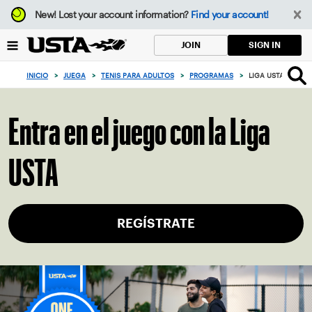
Enfoque
New!
Lost your account information?
Find your account!
desde
el
SIGN IN
JOIN
botón
de
INICIO
>
JUEGA
>
TENIS PARA ADULTOS
>
PROGRAMAS
>
LIGA USTA: LA LI
volver
al
principio
Entra en el juego con la Liga
USTA
REGÍSTRATE