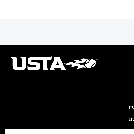
PO
LI