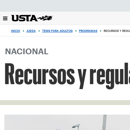
Enfoque
desde
el
botón
0
de
artículos
INICIO
>
JUEGA
>
TENIS PARA ADULTOS
>
PROGRAMAS
>
RECURSOS Y REGU
volver
en
al
el
principio
carrito
NACIONAL
Recursos y regul