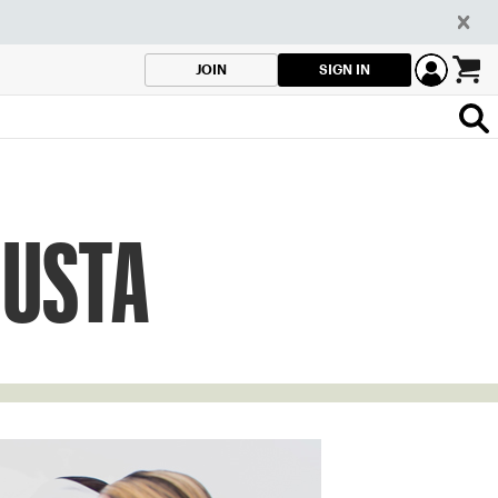
SIGN IN
JOIN
a USTA