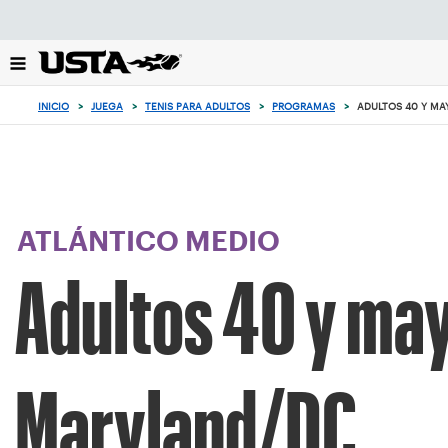
Enfoque
desde
el
botón
de
INICIO
>
JUEGA
>
TENIS PARA ADULTOS
>
PROGRAMAS
>
ADULTOS 40 Y MA
volver
al
principio
ATLÁNTICO MEDIO
Adultos 40 y ma
Maryland/DC