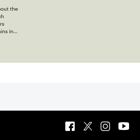
bout the
ch
rs
ins in