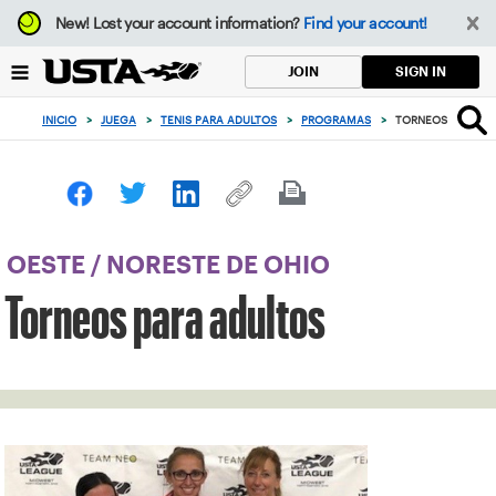
Enfoque
New!
Lost your account information?
Find your account!
desde
el
SIGN IN
JOIN
botón
de
INICIO
>
JUEGA
>
TENIS PARA ADULTOS
>
PROGRAMAS
>
TORNEOS PARA A
volver
al
principio
OESTE
/
NORESTE DE OHIO
Torneos para adultos