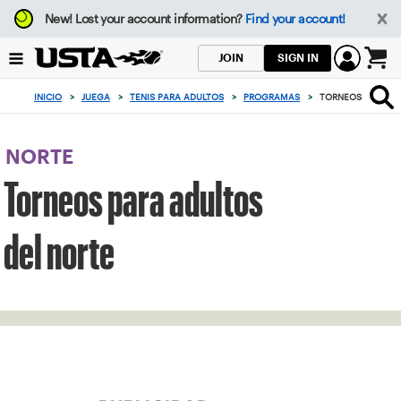
Enfoque
New!
Lost your account information?
Find your account!
desde
el
SIGN IN
JOIN
botón
0
de
artículos
INICIO
>
JUEGA
>
TENIS PARA ADULTOS
>
PROGRAMAS
>
TORNEOS PARA AD
volver
en
al
el
principio
carrito
NORTE
Torneos para adultos
del norte