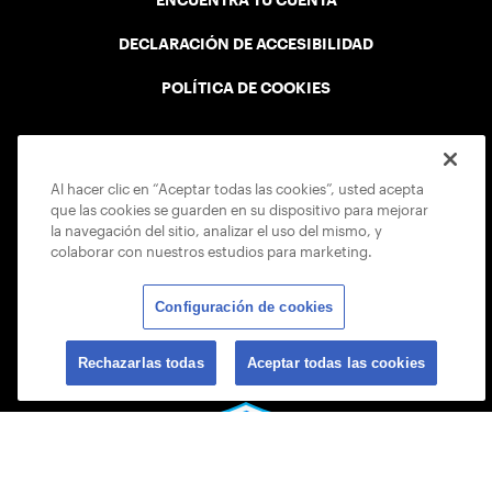
DECLARACIÓN DE ACCESIBILIDAD
POLÍTICA DE COOKIES
Al hacer clic en “Aceptar todas las cookies”, usted acepta
que las cookies se guarden en su dispositivo para mejorar
USTA APPS
la navegación del sitio, analizar el uso del mismo, y
colaborar con nuestros estudios para marketing.
Configuración de cookies
Rechazarlas todas
Aceptar todas las cookies
© 2026 USTA ALL RIGHTS RESERVED