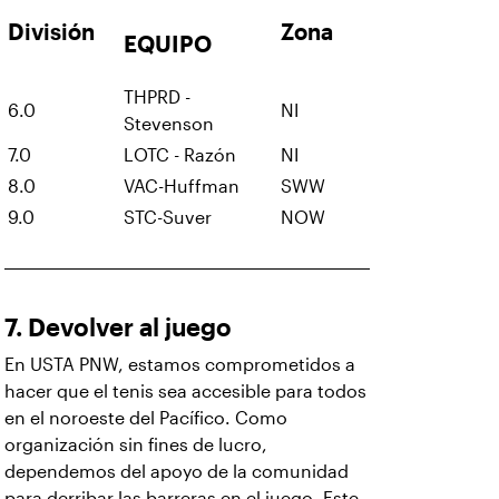
División
Zona
EQUIPO
THPRD -
6.0
NI
Stevenson
7.0
LOTC - Razón
NI
8.0
VAC-Huffman
SWW
9.0
STC-Suver
NOW
7. Devolver al juego
En USTA PNW, estamos comprometidos a
hacer que el tenis sea accesible para todos
en el noroeste del Pacífico. Como
organización sin fines de lucro,
dependemos del apoyo de la comunidad
para derribar las barreras en el juego. Este