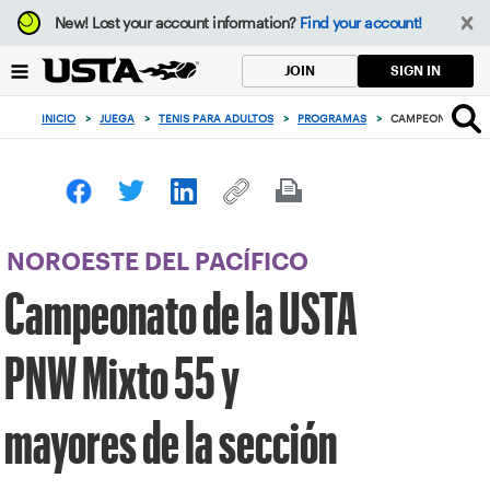
Enfoque
New!
Lost your account information?
Find your account!
desde
el
SIGN IN
JOIN
botón
de
INICIO
>
JUEGA
>
TENIS PARA ADULTOS
>
PROGRAMAS
>
CAMPEONATO DE L
volver
al
principio
NOROESTE DEL PACÍFICO
Campeonato de la USTA
PNW Mixto 55 y
mayores de la sección