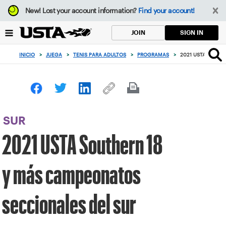
Enfoque
New!
Lost your account information?
Find your account!
desde
el
SIGN IN
JOIN
botón
de
INICIO
>
JUEGA
>
TENIS PARA ADULTOS
>
PROGRAMAS
>
2021 USTA SOUTH
volver
al
principio
SUR
2021 USTA Southern 18
y más campeonatos
seccionales del sur