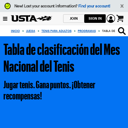
Enfoque
New!
Lost your account information?
Find your account!
desde
el
SIGN IN
JOIN
botón
0
de
artículos
INICIO
>
JUEGA
>
TENIS PARA ADULTOS
>
PROGRAMAS
>
TABLA DE CLASIFI
volver
en
al
el
Tabla de clasificación del Mes
principio
carrito
Nacional del Tenis
Jugar tenis. Gana puntos. ¡Obtener
recompensas!