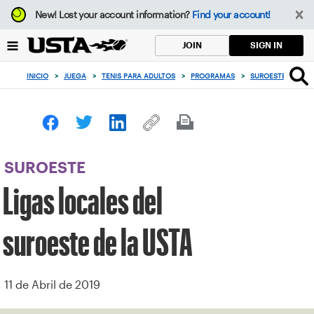
Enfoque
New!
Lost your account information?
Find your account!
desde
el
SIGN IN
JOIN
botón
de
INICIO
>
JUEGA
>
TENIS PARA ADULTOS
>
PROGRAMAS
>
SUROESTE
>
LIG
volver
al
principio
SUROESTE
Ligas locales del
suroeste de la USTA
11 de Abril de 2019