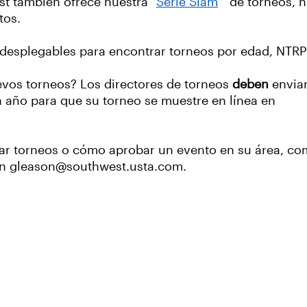
st también ofrece nuestra "
Serie Slam
" de torneos, n
tos.
desplegables para encontrar torneos por edad, NTRP
evos torneos? Los directores de torneos
deben
enviar
 año para que su torneo se muestre en línea en
ar torneos o cómo aprobar un evento en su área, co
 en gleason@southwest.usta.com.