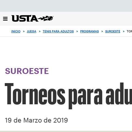
Enfoque
desde
el
botón
de
INICIO
>
JUEGA
>
TENIS PARA ADULTOS
>
PROGRAMAS
>
SUROESTE
>
TO
volver
al
principio
SUROESTE
Torneos para adu
19 de Marzo de 2019