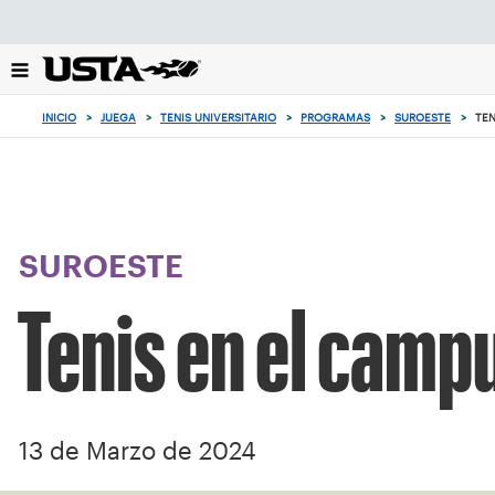
Enfoque
desde
el
botón
de
INICIO
>
JUEGA
>
TENIS UNIVERSITARIO
>
PROGRAMAS
>
SUROESTE
>
TEN
volver
al
principio
SUROESTE
Tenis en el camp
13 de Marzo de 2024