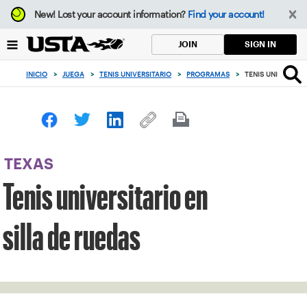
Enfoque
New!
Lost your account information?
Find your account!
desde
el
SIGN IN
JOIN
botón
de
INICIO
>
JUEGA
>
TENIS UNIVERSITARIO
>
PROGRAMAS
>
TENIS UNIVERSITA
volver
al
principio
TEXAS
Tenis universitario en
silla de ruedas