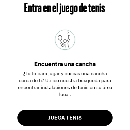
Entra en el juego de tenis
Encuentra una cancha
¿Listo para jugar y buscas una cancha
cerca de ti? Utilice nuestra búsqueda para
encontrar instalaciones de tenis en su área
local.
JUEGA TENIS