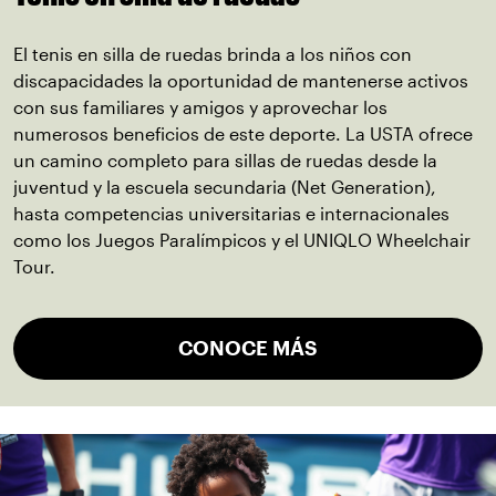
El tenis en silla de ruedas brinda a los niños con
discapacidades la oportunidad de mantenerse activos
con sus familiares y amigos y aprovechar los
numerosos beneficios de este deporte. La USTA ofrece
un camino completo para sillas de ruedas desde la
juventud y la escuela secundaria (Net Generation),
hasta competencias universitarias e internacionales
como los Juegos Paralímpicos y el UNIQLO Wheelchair
Tour.
CONOCE MÁS