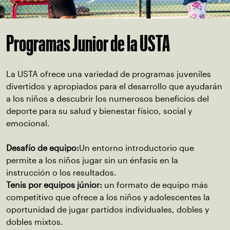
Programas Junior de la USTA
La USTA ofrece una variedad de programas juveniles
divertidos y apropiados para el desarrollo que ayudarán
a los niños a descubrir los numerosos beneficios del
deporte para su salud y bienestar físico, social y
emocional.
Desafío de equipo:
Un entorno introductorio que
permite a los niños jugar sin un énfasis en la
instrucción o los resultados.
Tenis por equipos júnior:
un formato de equipo más
competitivo que ofrece a los niños y adolescentes la
oportunidad de jugar partidos individuales, dobles y
dobles mixtos.