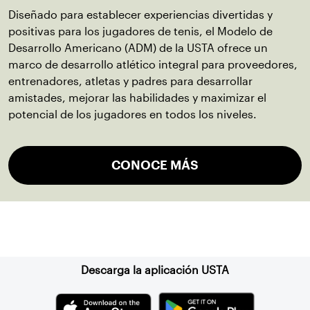
Diseñado para establecer experiencias divertidas y
positivas para los jugadores de tenis, el Modelo de
Desarrollo Americano (ADM) de la USTA ofrece un
marco de desarrollo atlético integral para proveedores,
entrenadores, atletas y padres para desarrollar
amistades, mejorar las habilidades y maximizar el
potencial de los jugadores en todos los niveles.
CONOCE MÁS
Suscríbase a nuestro boletín
Descarga la aplicación USTA