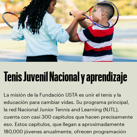
Tenis Juvenil Nacional y aprendizaje
La misión de la Fundación USTA es unir el tenis y la
educación para cambiar vidas. Su programa principal,
la red Nacional Junior Tennis and Learning (NJTL),
cuenta con casi 300 capítulos que hacen precisamente
eso. Estos capítulos, que llegan a aproximadamente
180,000 jóvenes anualmente, ofrecen programación