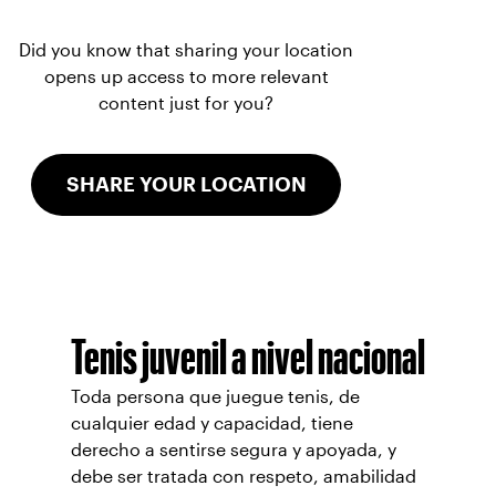
Did you know that sharing your location
opens up access to more relevant
content just for you?
SHARE YOUR LOCATION
Tenis juvenil a nivel nacional
Toda persona que juegue tenis, de
cualquier edad y capacidad, tiene
derecho a sentirse segura y apoyada, y
debe ser tratada con respeto, amabilidad