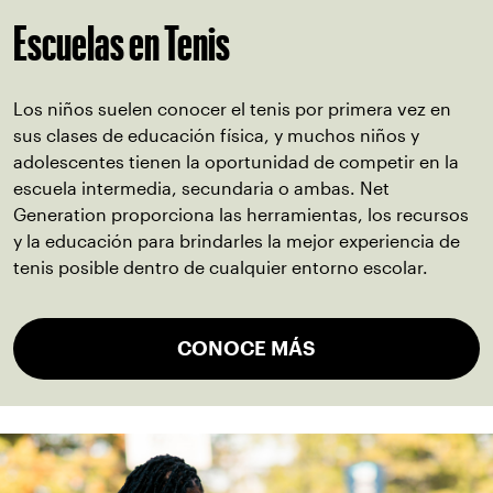
Escuelas en Tenis
Los niños suelen conocer el tenis por primera vez en
sus clases de educación física, y muchos niños y
adolescentes tienen la oportunidad de competir en la
escuela intermedia, secundaria o ambas. Net
Generation proporciona las herramientas, los recursos
y la educación para brindarles la mejor experiencia de
tenis posible dentro de cualquier entorno escolar.
CONOCE MÁS