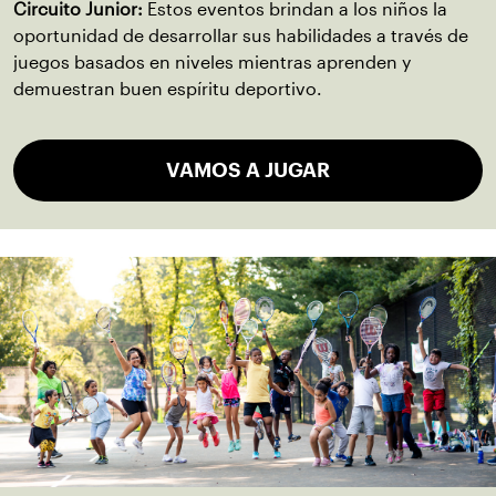
Circuito Junior:
Estos eventos brindan a los niños la
oportunidad de desarrollar sus habilidades a través de
juegos basados en niveles mientras aprenden y
demuestran buen espíritu deportivo.
VAMOS A JUGAR