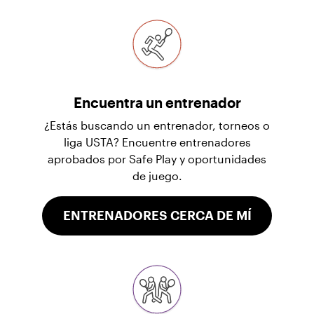
Encuentra un entrenador
¿Estás buscando un entrenador, torneos o
liga USTA? Encuentre entrenadores
aprobados por Safe Play y oportunidades
de juego.
ENTRENADORES CERCA DE MÍ