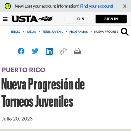
Enfoque
New!
Lost your account information?
Find your account!
desde
el
SIGN IN
JOIN
botón
de
INICIO
>
JUEGA
>
TENIS JUVENIL
>
PROGRAMAS
>
NUEVA PROGRESIÓN DE T
volver
al
principio
PUERTO RICO
Nueva Progresión de
Torneos Juveniles
Julio 20, 2023