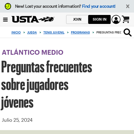
Enfoque
New!
Lost your account information?
Find your account!
desde
el
SIGN IN
JOIN
botón
0
de
artículos
INICIO
>
JUEGA
>
TENIS JUVENIL
>
PROGRAMAS
>
PREGUNTAS FRECUENTES
volver
en
al
el
principio
carrito
ATLÁNTICO MEDIO
Preguntas frecuentes
sobre jugadores
jóvenes
Julio 25, 2024