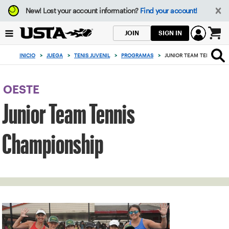
Enfoque
New!
Lost your account information?
Find your account!
desde
el
SIGN IN
JOIN
botón
0
de
artículos
INICIO
>
JUEGA
>
TENIS JUVENIL
>
PROGRAMAS
>
JUNIOR TEAM TENNIS CH
volver
en
al
el
principio
carrito
OESTE
Junior Team Tennis
Championship