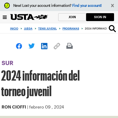
Enfoque
New!
Lost your account information?
Find your account!
desde
el
SIGN IN
JOIN
botón
de
INICIO
>
JUEGA
>
TENIS JUVENIL
>
PROGRAMAS
>
2024 INFORMACIÓN DEL 
volver
al
principio
SUR
2024 información del
torneo juvenil
| febrero 09 , 2024
RON CIOFFI