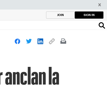
SIGN IN
JOIN
 anclan la