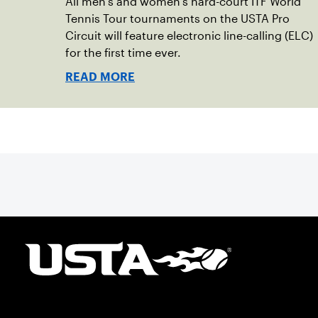
All men’s and women’s hard-court ITF World
Tennis Tour tournaments on the USTA Pro
Circuit will feature electronic line-calling (ELC)
for the first time ever.
READ MORE