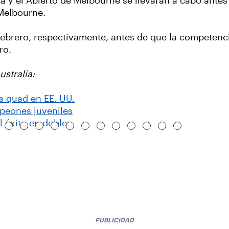
ia y el Abierto de Melbourne se llevarán a cabo antes 
 Melbourne.
 febrero, respectivamente, antes de que la competenci
ro.
ustralia:
os quad en EE. UU.
peones juveniles
l éxito en dobles
PUBLICIDAD