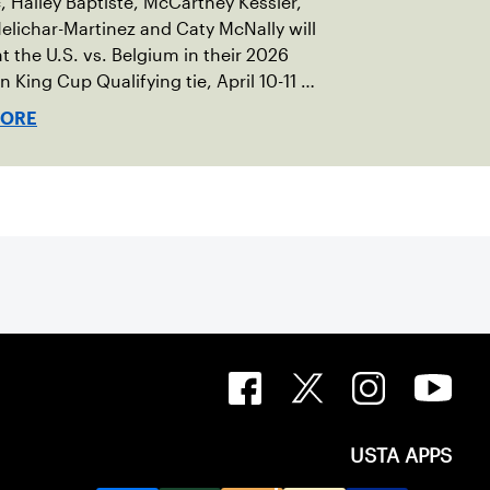
c, Hailey Baptiste, McCartney Kessler,
elichar-Martinez and Caty McNally will
t the U.S. vs. Belgium in their 2026
an King Cup Qualifying tie, April 10-11 on
ed clay in Ostend, Belgium.
MORE
USTA APPS