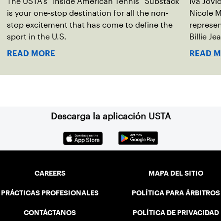
The USTA’s “Inside American Tennis” Substack
Iva Jovi
is your one-stop destination for all the non-
Nicole M
stop excitement that has come to define the
represen
sport in the U.S.
Billie Je
indoor r
READ MORE
READ 
Descarga la aplicación USTA
CAREERS
MAPA DEL SITIO
PRÁCTICAS PROFESIONALES
POLÍTICA PARA ÁRBITROS
CONTÁCTANOS
POLÍTICA DE PRIVACIDAD