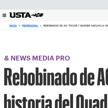
Enfoque
desde
el
botón
de
INICIO
>
PROFESIONAL
>
REBOBINADO DE AO: TAYLOR Y WAGNER ANCLAN LA H
volver
al
principio
& NEWS MEDIA PRO
Rebobinado de AO
historia del Qua