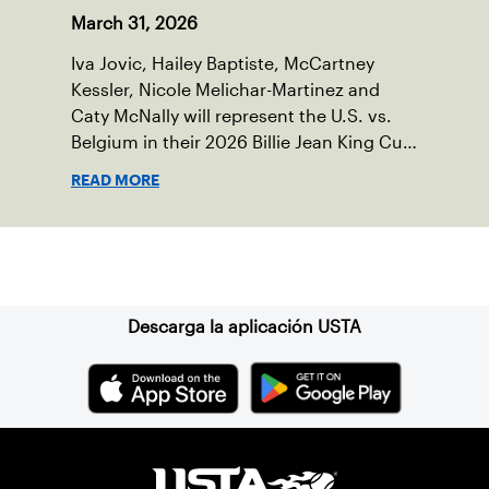
March 31, 2026
Iva Jovic, Hailey Baptiste, McCartney
Kessler, Nicole Melichar-Martinez and
Caty McNally will represent the U.S. vs.
Belgium in their 2026 Billie Jean King Cup
Qualifying tie, April 10-11 on indoor red
READ MORE
clay in Ostend, Belgium.
Suscríbase a nuestro boletín
Descarga la aplicación USTA