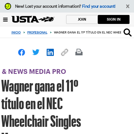
Enfoque
New!
Lost your account information?
Find your account!
desde
el
SIGN IN
JOIN
botón
de
INICIO
>
PROFESIONAL
>
WAGNER GANA EL 11º TÍTULO EN EL NEC WHEELCHAIR
volver
al
principio
& NEWS MEDIA PRO
Wagner gana el 11º
título en el NEC
Wheelchair Singles