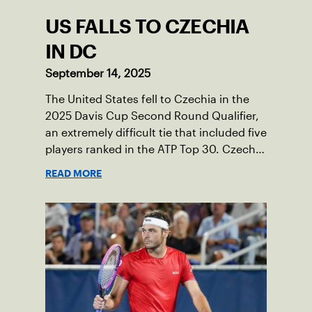
US FALLS TO CZECHIA
IN DC
September 14, 2025
The United States fell to Czechia in the
2025 Davis Cup Second Round Qualifier,
an extremely difficult tie that included five
players ranked in the ATP Top 30. Czechia
ultimately clinched 3-2, with two singles
READ MORE
wins from world No. 16 Jiri Lehecka and
one from No. 17 Jakub Mensik.