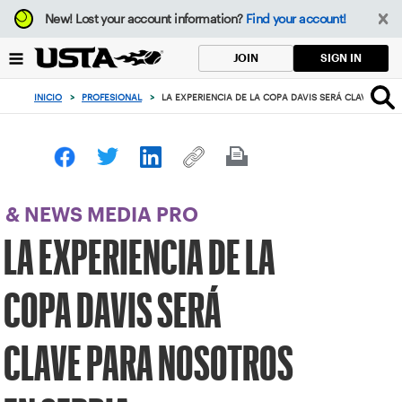
Enfoque
New!
Lost your account information?
Find your account!
desde
el
SIGN IN
JOIN
botón
de
INICIO
>
PROFESIONAL
>
LA EXPERIENCIA DE LA COPA DAVIS SERÁ CLAVE PARA
volver
al
principio
& NEWS MEDIA PRO
LA EXPERIENCIA DE LA
COPA DAVIS SERÁ
CLAVE PARA NOSOTROS