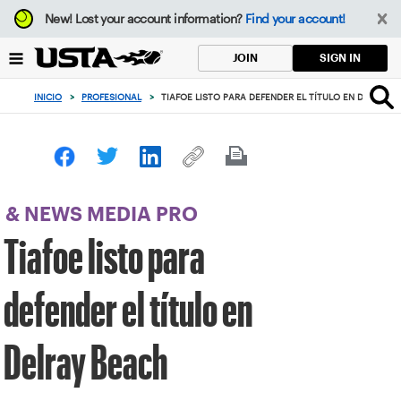
Enfoque
New!
Lost your account information?
Find your account!
desde
el
SIGN IN
JOIN
botón
de
INICIO
>
PROFESIONAL
>
TIAFOE LISTO PARA DEFENDER EL TÍTULO EN DELRAY 
volver
al
principio
& NEWS MEDIA PRO
Tiafoe listo para
defender el título en
Delray Beach